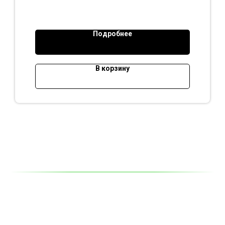
Ширина (м):
2,4
Кол-во комнат:
2-3
Вход:
с торца
Подробнее
В корзину