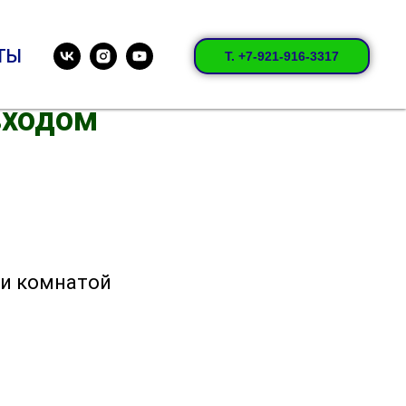
ТЫ
Т. +7-921-916-3317
 входом
й и комнатой