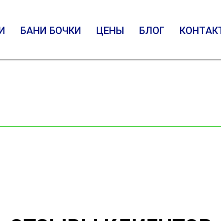
 боковым входом
И
БАНИ БОЧКИ
ЦЕНЫ
БЛОГ
КОНТАК
дом от компании "Устрой"