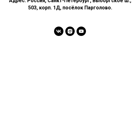
Адрес:
Россия
,
Санкт-Петербург, Выборгское ш.,
503, корп. 1Д, посёлок Парголово.